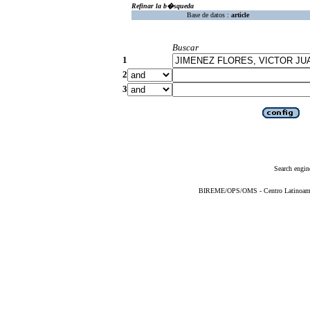
Refinar la b�squeda
Base de datos :
article
Buscar
1
2
3
Search engin
BIREME/OPS/OMS - Centro Latinoameric