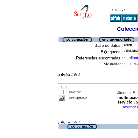
Colecció
Base de datos :
article
JIMENEZ
B�squeda :
Referencias encontradas :
refina
1
[
Mostrando:
1 .. 1
en el
p�gina 1 de 1
1 / 1
selecciona
Jimenez Flo
multinacion
para imprimir
servicio
.
R
resumen 
·
p�gina 1 de 1