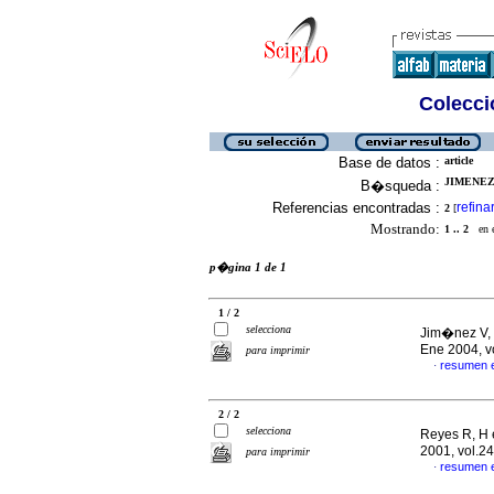
Colecció
Base de datos :
article
JIMENEZ 
B�squeda :
Referencias encontradas :
refina
2
[
Mostrando:
1 .. 2
en el
p�gina 1 de 1
1 / 2
selecciona
Jim�nez V, 
Ene 2004, v
para imprimir
resumen 
·
2 / 2
selecciona
Reyes R, H e
2001, vol.2
para imprimir
resumen 
·