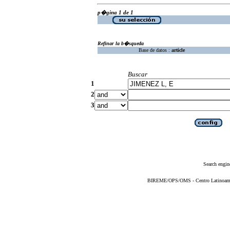
p�gina 1 de 1
Refinar la b�squeda
Base de datos :
article
Buscar
1
2
3
Search engin
BIREME/OPS/OMS - Centro Latinoameric