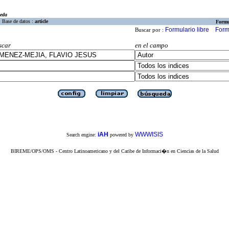
eda
Base de datos :
article
Formu
Formulario libre
Form
Buscar por :
scar
en el campo
iAH
WWWISIS
Search engine:
powered by
BIREME/OPS/OMS - Centro Latinoamericano y del Caribe de Informaci�n en Ciencias de la Salud