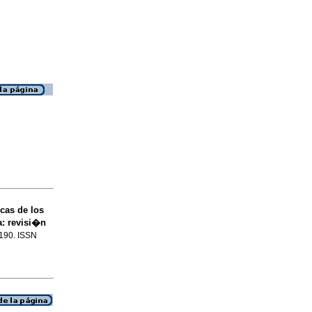
cas de los
a: revisi�n
-190. ISSN