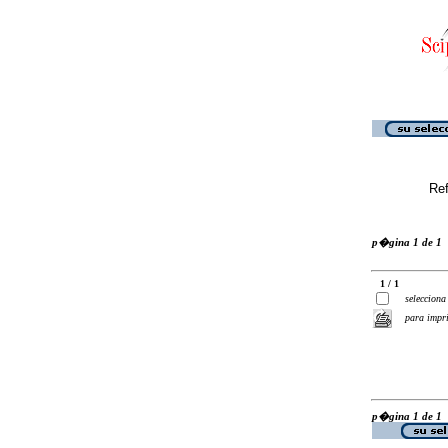
Ref
p�gina 1 de 1
1 / 1
selecciona
para impr
p�gina 1 de 1