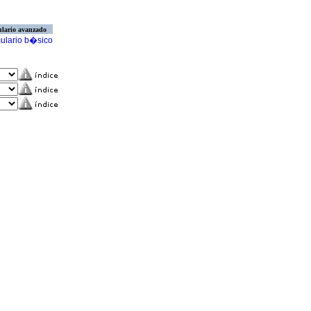
lario avanzado
ulario b�sico