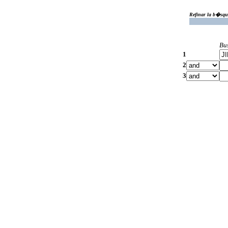
Refinar la b�squ
Bu
1
2
3