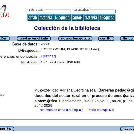
Colección de la biblioteca
Base de datos :
article
JIMENEZ-MEJIA, FLAVIO JESUS [Autor]
B�squeda :
erencias encontradas :
refinar
1
[
]
Mostrando:
1 .. 1
en el formato [
ISO 690
]
Barreras pedag�gi
Mu�oz-Pilozo, Adriana Georgina et al.
imir
docentes del sector rural en el proceso de ense�anz
sistem�tica
.
Cienciamatria
, Jun 2025, vol.11, no.20, p.173
2542-3029
|
resumen en espa�ol
ingl�s
texto en espa�ol
·
·