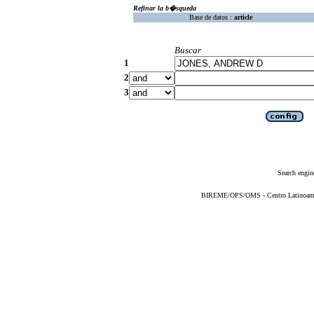
Refinar la b�squeda
Base de datos :
article
Buscar
1
2
3
Search engin
BIREME/OPS/OMS - Centro Latinoameric