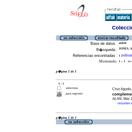
Colecció
Base de datos :
article
JONES, A
B�squeda :
Referencias encontradas :
refina
1
[
Mostrando:
1 .. 1
en el
p�gina 1 de 1
1 / 1
selecciona
Cruz Agudo,
para imprimir
complement
ALAN
, Mar 
resumen 
·
p�gina 1 de 1