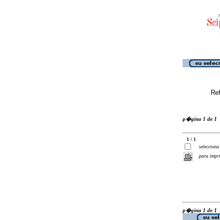
Ref
p�gina 1 de 1
1 / 1
selecciona
para impr
p�gina 1 de 1