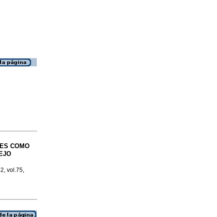
RES COMO
EJO
2, vol.75,