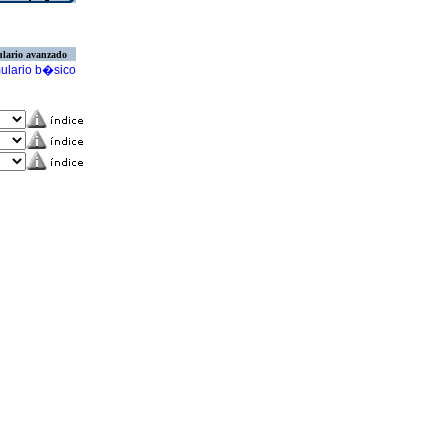
lario avanzado
ulario b�sico