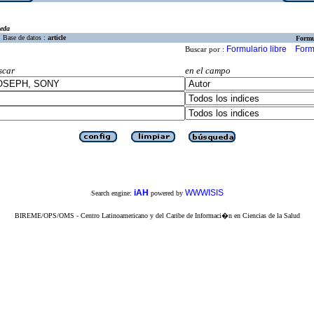
eda
Base de datos :
article
Formu
Formulario libre
Form
Buscar por :
scar
en el campo
iAH
WWWISIS
Search engine:
powered by
BIREME/OPS/OMS - Centro Latinoamericano y del Caribe de Informaci�n en Ciencias de la Salud