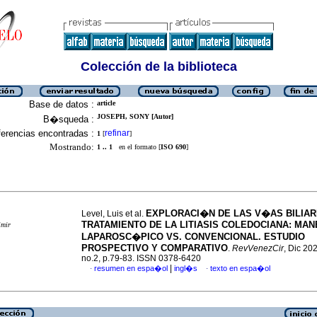
Colección de la biblioteca
Base de datos :
article
JOSEPH, SONY [Autor]
B�squeda :
erencias encontradas :
refinar
1
[
]
Mostrando:
1 .. 1
en el formato [
ISO 690
]
EXPLORACI�N DE LAS V�AS BILIA
Level, Luis et al.
TRATAMIENTO DE LA LITIASIS COLEDOCIANA: MAN
imir
LAPAROSC�PICO VS. CONVENCIONAL. ESTUDIO
PROSPECTIVO Y COMPARATIVO
.
RevVenezCir
, Dic 202
no.2, p.79-83. ISSN 0378-6420
|
resumen en espa�ol
ingl�s
texto en espa�ol
·
·