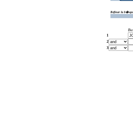
Refinar la b�squ
Bu
1
2
3