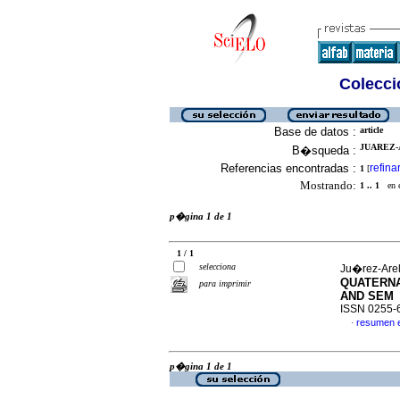
Colecció
Base de datos :
article
JUAREZ-A
B�squeda :
Referencias encontradas :
refina
1
[
Mostrando:
1 .. 1
en el
p�gina 1 de 1
1 / 1
selecciona
Ju�rez-Arell
QUATERNA
para imprimir
AND SE
ISSN 0255-
resumen 
·
p�gina 1 de 1