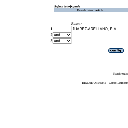
Refinar la b�squeda
Base de datos :
article
Buscar
1
2
3
Search engin
BIREME/OPS/OMS - Centro Latinoameric