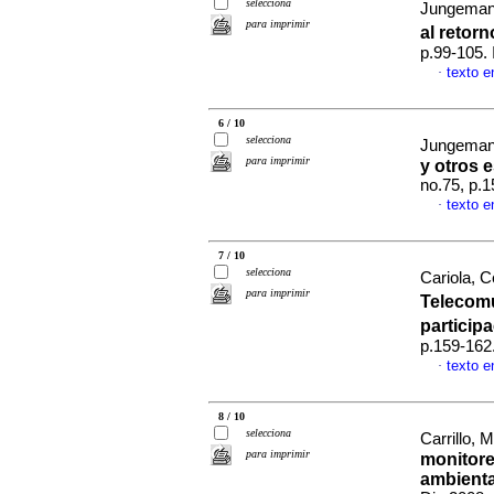
selecciona
Jungeman
para imprimir
al retorn
p.99-105.
texto 
·
6 / 10
selecciona
Jungeman
para imprimir
y otros 
no.75, p.
texto 
·
7 / 10
selecciona
Cariola, Ce
para imprimir
Telecomu
particip
p.159-162
texto 
·
8 / 10
selecciona
Carrillo, M
para imprimir
monitore
ambienta