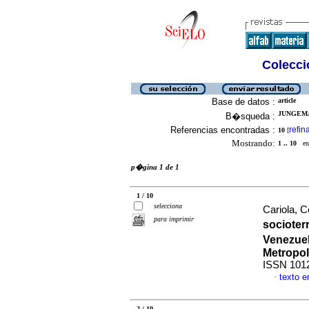
Colecció
Base de datos :
article
JUNGEMA
B�squeda :
Referencias encontradas :
refin
10
[
Mostrando:
1 .. 10
en 
p�gina 1 de 1
1 / 10
selecciona
Cariola, Ce
para imprimir
socioterr
Venezuel
Metropol
ISSN 101
texto 
·
2 / 10