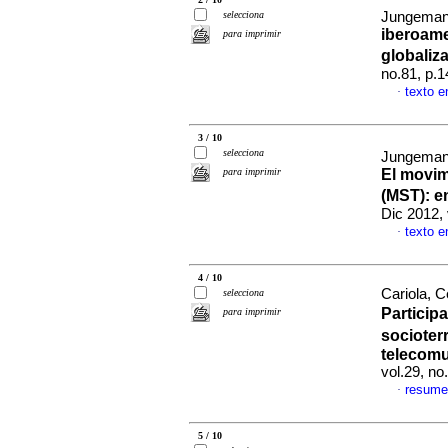
selecciona
Jungeman
i
beroame
para imprimir
g
lobaliz
no.81, p.
texto 
·
3 / 10
selecciona
Jungemann
para imprimir
El
m
ovim
(MST)
:
e
Dic 2012,
texto 
·
4 / 10
Cariola, 
selecciona
Particip
para imprimir
socioterr
t
elecomu
vol.29, n
resume
·
5 / 10