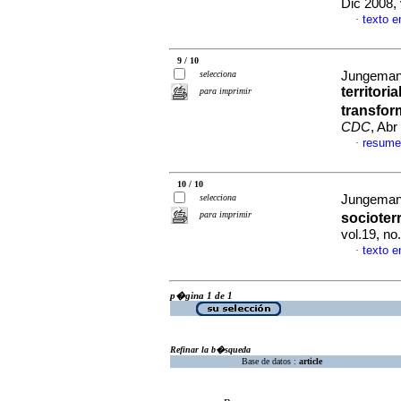
Dic 2008,
texto 
·
9 / 10
selecciona
Jungeman
territor
para imprimir
transfor
CDC
, Abr
resume
·
10 / 10
selecciona
Jungeman
para imprimir
socioterr
vol.19, n
texto 
·
p�gina 1 de 1
Refinar la b�squeda
Base de datos :
article