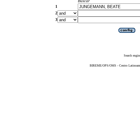
Buscar
1
2
3
Search engin
BIREME/OPS/OMS - Centro Latinoameric