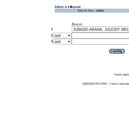
Refinar la b�squeda
Base de datos :
article
Buscar
1
2
3
Search engin
BIREME/OPS/OMS - Centro Latinoameric