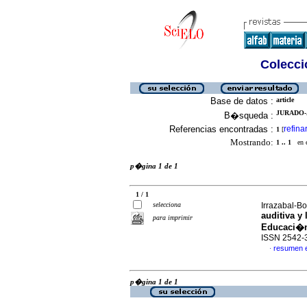
Colecció
Base de datos :
article
JURADO-
B�squeda :
Referencias encontradas :
refina
1
[
Mostrando:
1 .. 1
en el
p�gina 1 de 1
1 / 1
selecciona
Irrazabal-Bo
auditiva y
para imprimir
Educaci�n
ISSN 2542-
resumen 
·
p�gina 1 de 1