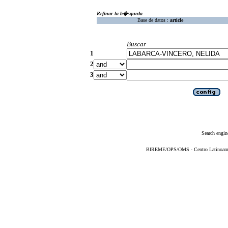
Refinar la b�squeda
Base de datos :
article
Buscar
1
2
3
Search engin
BIREME/OPS/OMS - Centro Latinoameric