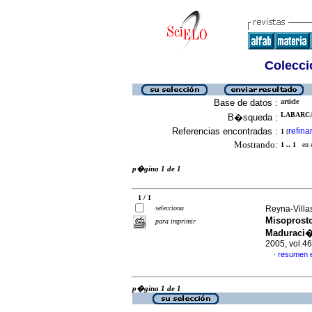
Colecció
Base de datos :
article
LABARCA
B�squeda :
Referencias encontradas :
refina
1
[
Mostrando:
1 .. 1
en el
p�gina 1 de 1
1 / 1
selecciona
Reyna-Villas
Misoprosto
para imprimir
Maduraci�n
2005, vol.4
resumen 
·
p�gina 1 de 1