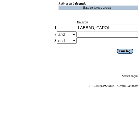
Refinar la b�squeda
Base de datos :
article
Buscar
1
2
3
Search engin
BIREME/OPS/OMS - Centro Latinoameric