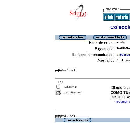
Colecció
Base de datos :
article
LABBAD, 
B�squeda :
Referencias encontradas :
refina
1
[
Mostrando:
1 .. 1
en el
p�gina 1 de 1
1 / 1
selecciona
Olleros, Ju
para imprimir
COMO TUM
Jun 2022, v
resumen 
·
p�gina 1 de 1