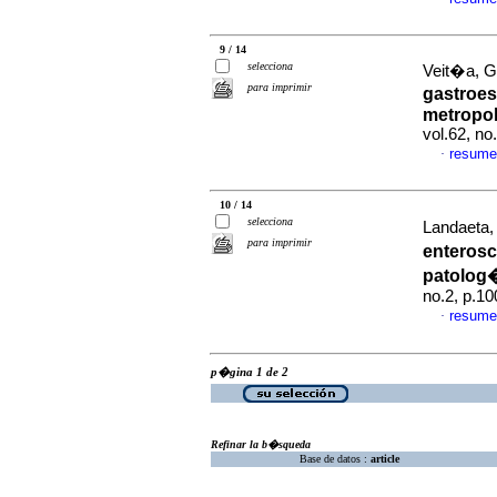
9 / 14
selecciona
Veit�a, G 
para imprimir
gastroes
metropol
vol.62, n
resume
·
10 / 14
selecciona
Landaeta, 
para imprimir
enterosc
patolog�
no.2, p.1
resume
·
p�gina 1 de 2
Refinar la b�squeda
Base de datos :
article