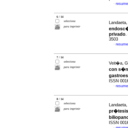
resume
·
6 / 14
selecciona
Landaeta, 
para imprimir
endosc�
privado
.
3503
resume
·
7 / 14
selecciona
Veit�a, G 
para imprimir
con s�nt
gastroe
ISSN 001
resume
·
8 / 14
selecciona
Landaeta, 
para imprimir
pr�tesi
biliopan
ISSN 001
resume
·