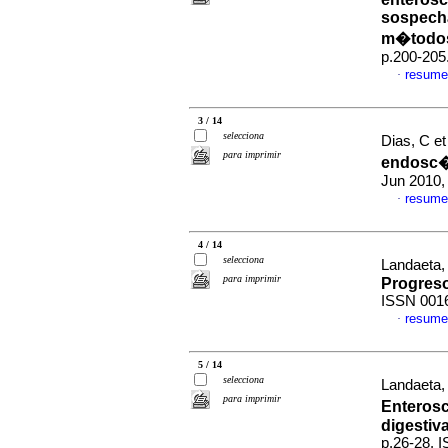
sospecha
m�todos
p.200-205
resume
·
3 / 14
selecciona
Dias, C et
para imprimir
endosc�p
Jun 2010,
resume
·
4 / 14
selecciona
Landaeta, 
para imprimir
Progreso
ISSN 001
resume
·
5 / 14
selecciona
Landaeta, 
para imprimir
Enterosc
digestiv
p.26-28. 