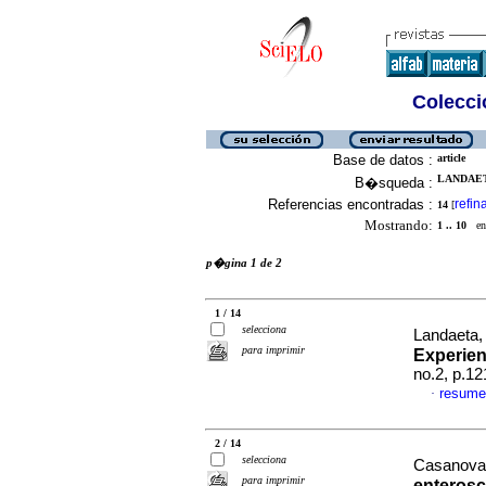
Colecció
Base de datos :
article
LANDAETA
B�squeda :
Referencias encontradas :
refin
14
[
Mostrando:
1 .. 10
en 
p�gina 1 de 2
1 / 14
selecciona
Landaeta, 
para imprimir
Experien
no.2, p.1
resume
·
2 / 14
selecciona
Casanova,
para imprimir
enterosc