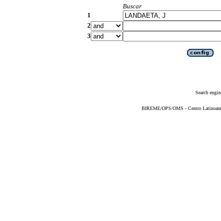
Buscar
1
2
3
Search engin
BIREME/OPS/OMS - Centro Latinoameric