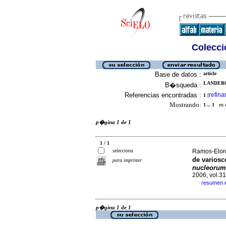
Colecció
Base de datos :
article
LANDERO
B�squeda :
Referencias encontradas :
refina
1
[
Mostrando:
1 .. 1
en el
p�gina 1 de 1
1 / 1
selecciona
Ramos-Elordu
de varios
para imprimir
nucleoru
2006, vol.3
resumen 
·
p�gina 1 de 1