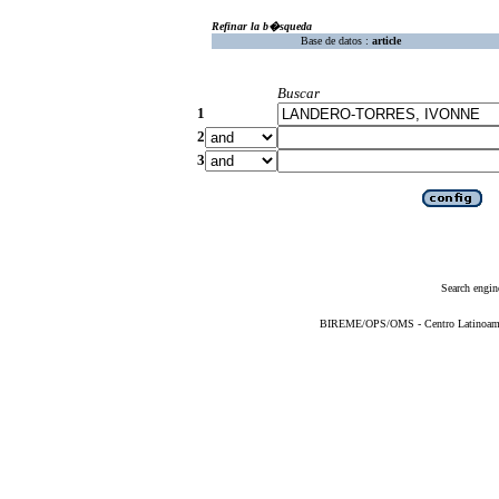
Refinar la b�squeda
Base de datos :
article
Buscar
1
2
3
Search engin
BIREME/OPS/OMS - Centro Latinoameric