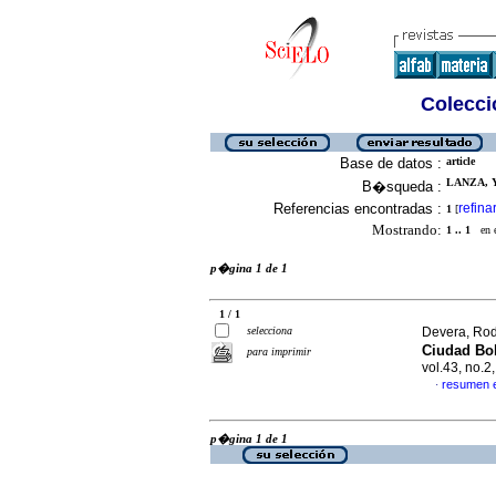
Colecció
Base de datos :
article
LANZA, Y
B�squeda :
Referencias encontradas :
refina
1
[
Mostrando:
1 .. 1
en el
p�gina 1 de 1
1 / 1
selecciona
Devera, Rodo
Ciudad Bo
para imprimir
vol.43, no.
resumen 
·
p�gina 1 de 1