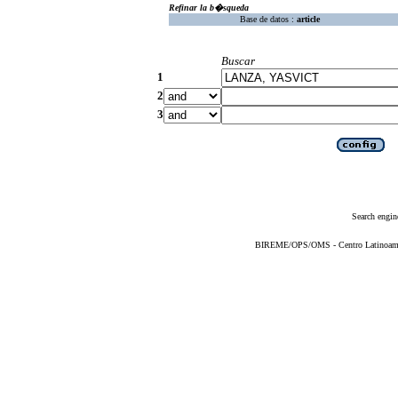
Refinar la b�squeda
Base de datos :
article
Buscar
1
2
3
Search engin
BIREME/OPS/OMS - Centro Latinoameric