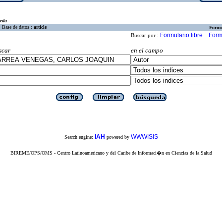
eda
Base de datos :
article
Formu
Formulario libre
Form
Buscar por :
scar
en el campo
iAH
WWWISIS
Search engine:
powered by
BIREME/OPS/OMS - Centro Latinoamericano y del Caribe de Informaci�n en Ciencias de la Salud