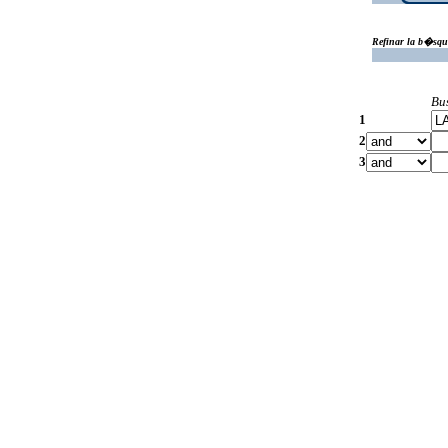
Refinar la b�squ
Bu
1
2
3