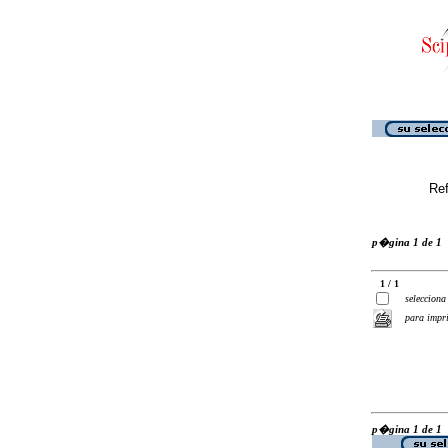
Ref
p�gina 1 de 1
1 / 1
selecciona
para impr
p�gina 1 de 1