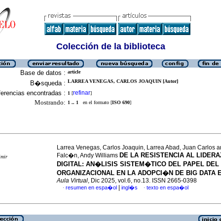
Colección de la biblioteca
Base de datos :
article
LARREA VENEGAS, CARLOS JOAQUIN [Autor]
B�squeda :
erencias encontradas :
refinar
1
[
]
Mostrando:
1 .. 1
en el formato [
ISO 690
]
Larrea Venegas, Carlos Joaquin, Larrea Abad, Juan Carlos 
DE LA RESISTENCIA AL LIDER
Falc�n, Andy Williams
imir
DIGITAL: AN�LISIS SISTEM�TICO DEL PAPEL DEL
ORGANIZACIONAL EN LA ADOPCI�N DE BIG DATA 
Aula Virtual
, Dic 2025, vol.6, no.13. ISSN 2665-0398
|
resumen en espa�ol
ingl�s
texto en espa�ol
·
·