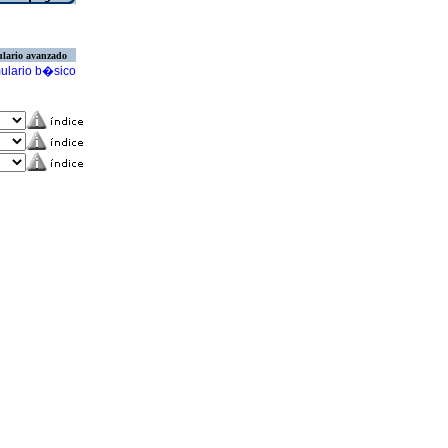
lario avanzado
ulario b�sico