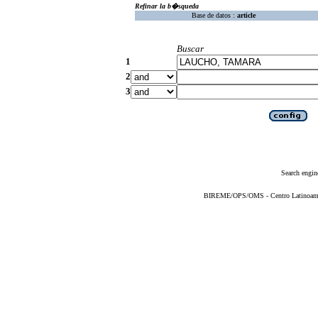
Refinar la b�squeda
Base de datos :
article
Buscar
1
2
3
Search engin
BIREME/OPS/OMS - Centro Latinoameric