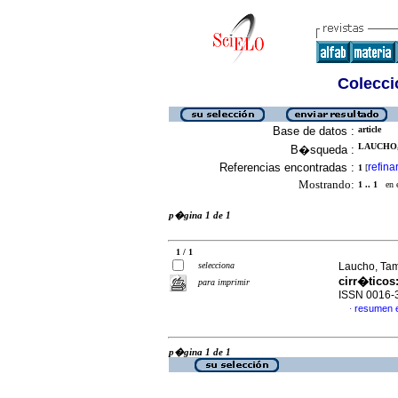
Colecció
Base de datos :
article
LAUCHO,
B�squeda :
Referencias encontradas :
refina
1
[
Mostrando:
1 .. 1
en el
p�gina 1 de 1
1 / 1
selecciona
Laucho, Tam
cirr�ticos
para imprimir
ISSN 0016-
resumen 
·
p�gina 1 de 1