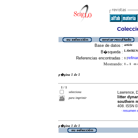
Colecció
Base de datos :
article
LAWRENC
B�squeda :
Referencias encontradas :
refina
1
[
Mostrando:
1 .. 1
en el
p�gina 1 de 1
1 / 1
selecciona
Lawrence, D
litter dyna
para imprimir
southern 
408. ISSN 
resumen 
·
p�gina 1 de 1