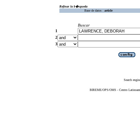
Refinar la b�squeda
Base de datos :
article
Buscar
1
2
3
Search engin
BIREME/OPS/OMS - Centro Latinoameric