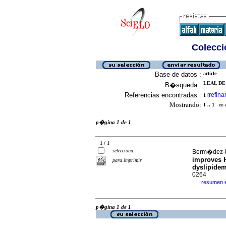
Colecció
Base de datos :
article
LEAL DE P
B�squeda :
Referencias encontradas :
refina
1
[
Mostrando:
1 .. 1
en el
p�gina 1 de 1
1 / 1
selecciona
Berm�dez-Pi
improves H
para imprimir
dyslipide
0264
resumen 
·
p�gina 1 de 1