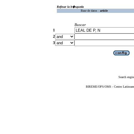
Refinar la b�squeda
Base de datos :
article
Buscar
1
2
3
Search engin
BIREME/OPS/OMS - Centro Latinoameric