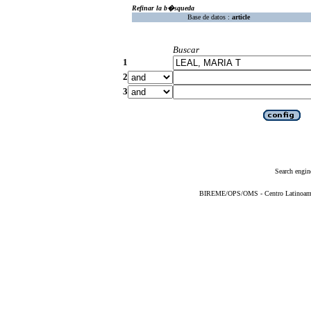
Refinar la b�squeda
Base de datos :
article
Buscar
1
2
3
Search engin
BIREME/OPS/OMS - Centro Latinoameric