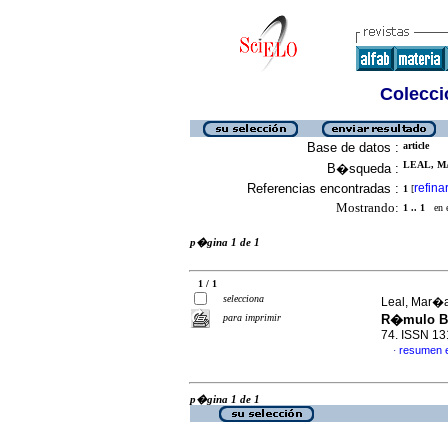
Colecció
Base de datos :
article
LEAL, MA
B�squeda :
Referencias encontradas :
refina
1
[
Mostrando:
1 .. 1
en el
p�gina 1 de 1
1 / 1
selecciona
Leal, Mar�a
para imprimir
R�mulo Be
74. ISSN 1
resumen 
·
p�gina 1 de 1