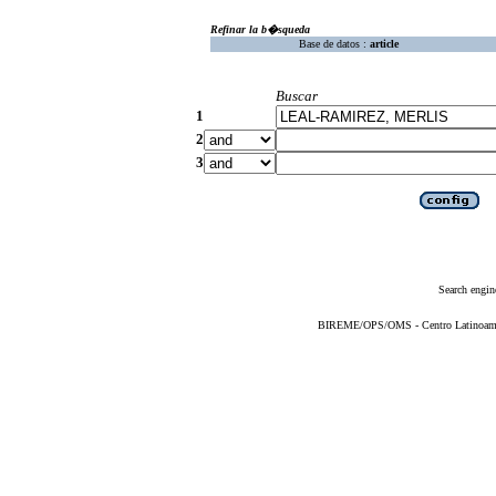
Refinar la b�squeda
Base de datos :
article
Buscar
1
2
3
Search engin
BIREME/OPS/OMS - Centro Latinoameric