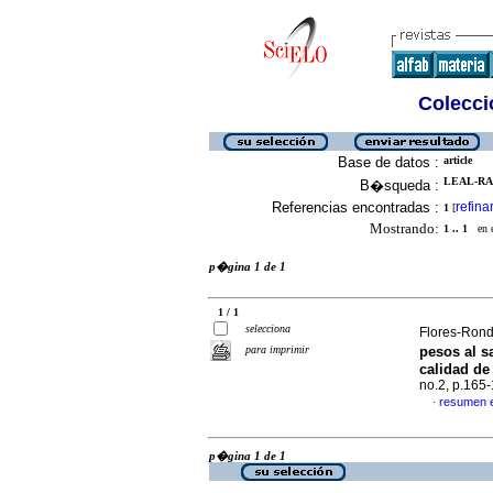
Colecció
Base de datos :
article
LEAL-RA
B�squeda :
Referencias encontradas :
refina
1
[
Mostrando:
1 .. 1
en el
p�gina 1 de 1
1 / 1
selecciona
Flores-Rond
para imprimir
pesos al sa
calidad de
no.2, p.165
resumen 
·
p�gina 1 de 1