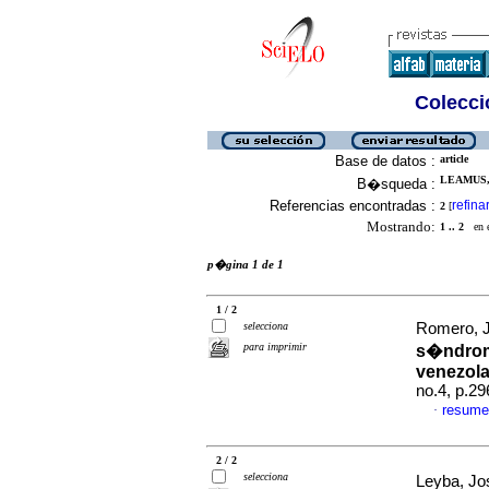
Colecció
Base de datos :
article
LEAMUS,
B�squeda :
Referencias encontradas :
refina
2
[
Mostrando:
1 .. 2
en el
p�gina 1 de 1
1 / 2
selecciona
Romero, J
para imprimir
s�ndrome
venezola
no.4, p.2
resume
·
2 / 2
selecciona
Leyba, Jo