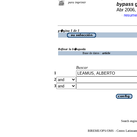
para imprimir
bypass
g
Abr 2006,
resume
·
p�gina 1 de 1
Refinar la b�squeda
Base de datos :
article
Buscar
1
2
3
Search engin
BIREME/OPS/OMS - Centro Latinoameric