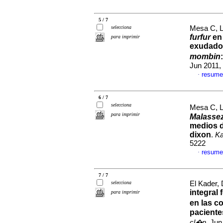
5 / 7
selecciona
Mesa C, Lu
furfur
en 
para imprimir
exudado
mombin
Jun 2011,
resume
·
6 / 7
selecciona
Mesa C, Lu
para imprimir
Malassez
medios 
dixon
.
K
5222
resume
·
7 / 7
selecciona
El Kader, 
integral
para imprimir
en las 
paciente
cl�n
, Jun