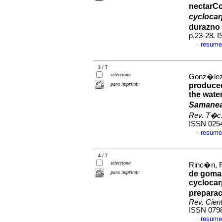
nectar
Co
cycloca
durazno
p.23-28. 
resume
·
3 / 7
selecciona
Gonz�lez,
para imprimir
produce
the wate
Samane
Rev. T�c. 
ISSN 025
resume
·
4 / 7
selecciona
Rinc�n, F
para imprimir
de gomas
cyclocar
preparac
Rev. Cien
ISSN 079
resume
·