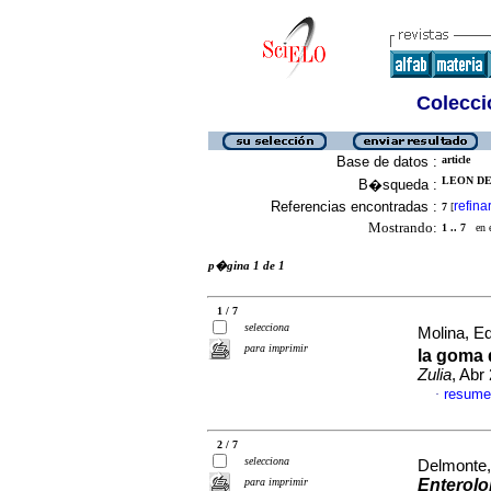
Colecció
Base de datos :
article
LEON DE 
B�squeda :
Referencias encontradas :
refina
7
[
Mostrando:
1 .. 7
en el
p�gina 1 de 1
1 / 7
selecciona
Molina, Ed
para imprimir
la goma 
Zulia
, Abr
resume
·
2 / 7
selecciona
Delmonte
para imprimir
Enterol