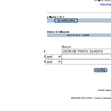
resume
·
p�gina 1 de 1
Refinar la b�squeda
Base de datos :
article
Buscar
1
2
3
Search engin
BIREME/OPS/OMS - Centro Latinoameric