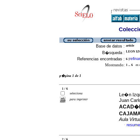
Colecció
Base de datos :
article
LEON IZ
B�squeda :
Referencias encontradas :
refina
6
[
Mostrando:
1 .. 6
en el
p�gina 1 de 1
1 / 6
selecciona
Le�n Izqu
para imprimir
Juan Car
ACAD�M
CAJAMA
Aula Virtu
resume
·
2 / 6