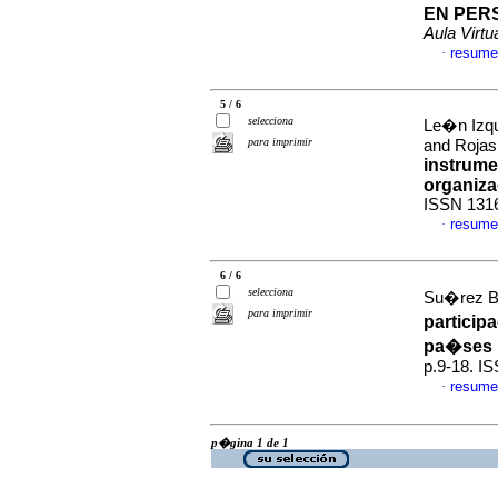
EN PER
Aula Virtu
resume
·
5 / 6
selecciona
Le�n Izqu
para imprimir
and Rojas 
instrume
organiza
ISSN 131
resume
·
6 / 6
selecciona
Su�rez Be
para imprimir
particip
pa�ses 
p.9-18. I
resume
·
p�gina 1 de 1