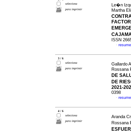
selecciona
Le�n Izqu
para imprimir
Martha El
CONTRA
FACTOR
EMERGE
CAJAMA
ISSN 266
resume
·
3 / 6
selecciona
Gallardo 
para imprimir
Rossana P
DE SAL
DE RIE
2021-20
0398
resume
·
4 / 6
selecciona
Aranda Cr
para imprimir
Rossana P
ESFUER