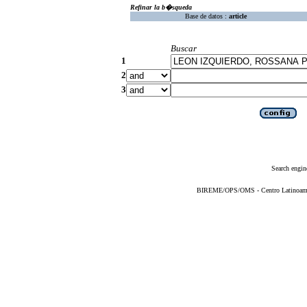
Refinar la b�squeda
Base de datos :
article
Buscar
1
2
3
Search engin
BIREME/OPS/OMS - Centro Latinoameric