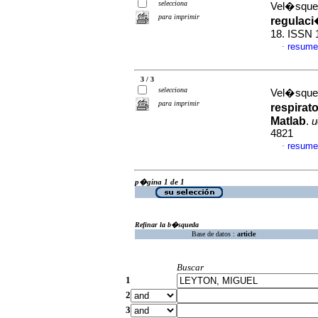
selecciona
Vel�squez
para imprimir
regulac
18. ISSN 
resume
·
3 / 3
selecciona
Vel�squez
para imprimir
respirat
Matlab
.
u
4821
resume
·
p�gina 1 de 1
Refinar la b�squeda
Base de datos :
article
Buscar
1
2
3