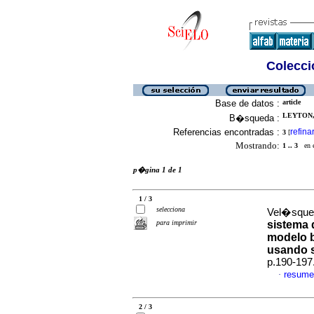
Colecció
Base de datos :
article
LEYTON,
B�squeda :
Referencias encontradas :
refina
3
[
Mostrando:
1 .. 3
en el
p�gina 1 de 1
1 / 3
selecciona
Vel�squez
para imprimir
sistema d
modelo b
usando s
p.190-197
resume
·
2 / 3