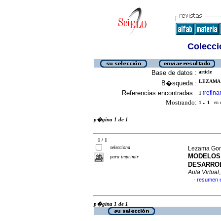
Colecció
Base de datos :
article
LEZAMA 
B�squeda :
Referencias encontradas :
refina
1
[
Mostrando:
1 .. 1
en el
p�gina 1 de 1
1 / 1
selecciona
Lezama Gon
MODELOS 
para imprimir
DESARROL
Aula Virtual
resumen 
·
p�gina 1 de 1