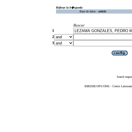
Refinar la b�squeda
Base de datos :
article
Buscar
1
2
3
Search engin
BIREME/OPS/OMS - Centro Latinoameric