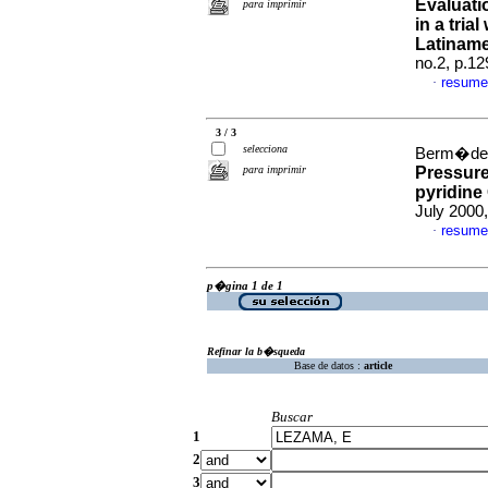
Evaluatio
para imprimir
in a tria
Latiname
no.2, p.1
resume
·
3 / 3
selecciona
Berm�dez
para imprimir
Pressure
pyridine
July 2000,
resume
·
p�gina 1 de 1
Refinar la b�squeda
Base de datos :
article
Buscar
1
2
3