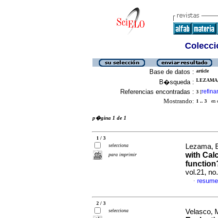
Colecció
Base de datos :
article
LEZAMA, 
B�squeda :
Referencias encontradas :
refina
3
[
Mostrando:
1 .. 3
en el
p�gina 1 de 1
1 / 3
selecciona
Lezama, E
with Cal
para imprimir
function
vol.21, n
resume
·
2 / 3
selecciona
Velasco, M