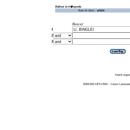
Refinar la b�squeda
Base de datos :
article
Buscar
1
2
3
Search engin
BIREME/OPS/OMS - Centro Latinoameric