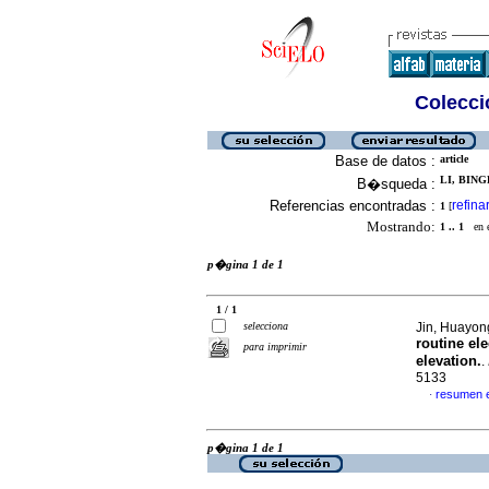
Colecció
Base de datos :
article
LI, BINGL
B�squeda :
Referencias encontradas :
refina
1
[
Mostrando:
1 .. 1
en el
p�gina 1 de 1
1 / 1
selecciona
Jin, Huayong
routine el
para imprimir
elevation.
.
5133
resumen 
·
p�gina 1 de 1