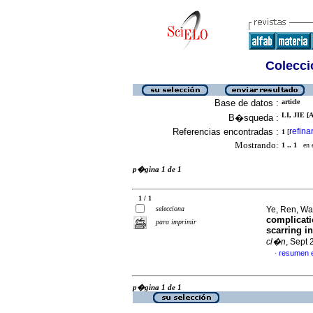
Colecció
Base de datos :
article
LI, JIE [A
B�squeda :
Referencias encontradas :
refina
1
[
Mostrando:
1 .. 1
en el
p�gina 1 de 1
1 / 1
selecciona
Ye, Ren, Wa
complicatio
para imprimir
scarring i
cl�n
, Sept
resumen 
·
p�gina 1 de 1