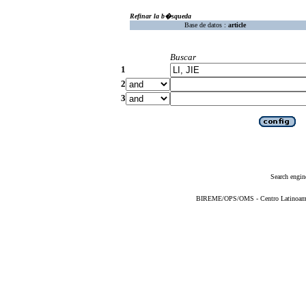
Refinar la b�squeda
Base de datos :
article
Buscar
1
2
3
Search engin
BIREME/OPS/OMS - Centro Latinoameric