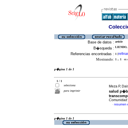
Colecció
Base de datos :
article
LIENDO, 
B�squeda :
Referencias encontradas :
refina
1
[
Mostrando:
1 .. 1
en el
p�gina 1 de 1
1 / 1
selecciona
Meza P, Dais
para imprimir
salud p�bl
transcompl
Comunidad 
resumen 
·
p�gina 1 de 1