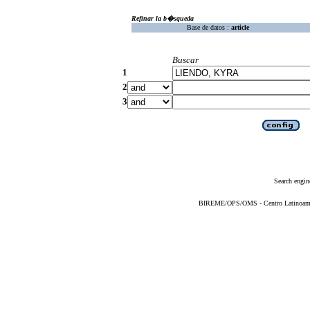
Refinar la b�squeda
Base de datos :
article
Buscar
1
2
3
Search engin
BIREME/OPS/OMS - Centro Latinoameric