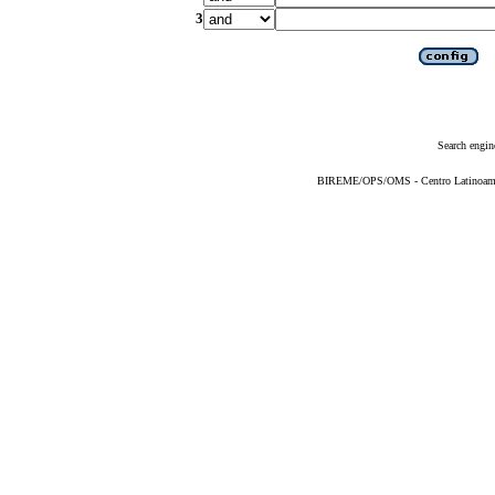
3
Search engin
BIREME/OPS/OMS - Centro Latinoameric