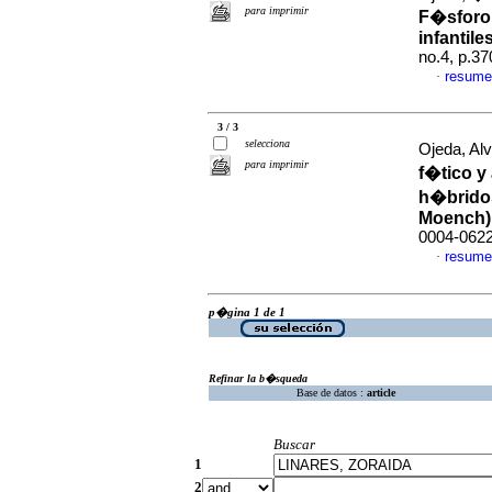
para imprimir
F�sforo 
infantil
no.4, p.3
resume
·
3 / 3
selecciona
Ojeda, Alv
para imprimir
f�tico y 
h�bridos
Moench)
0004-062
resume
·
p�gina 1 de 1
Refinar la b�squeda
Base de datos :
article
Buscar
1
2