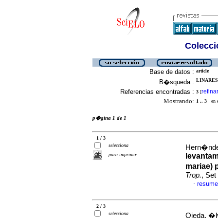
Colecció
Base de datos :
article
LINARES,
B�squeda :
Referencias encontradas :
refina
3
[
Mostrando:
1 .. 3
en el
p�gina 1 de 1
1 / 3
selecciona
Hern�ndez
para imprimir
levantam
mariae) 
Trop.
, Set
resume
·
2 / 3
selecciona
Ojeda, �lv