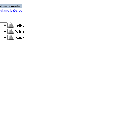
lario avanzado
ulario b�sico