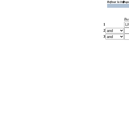
Refinar la b�squ
Bu
1
2
3