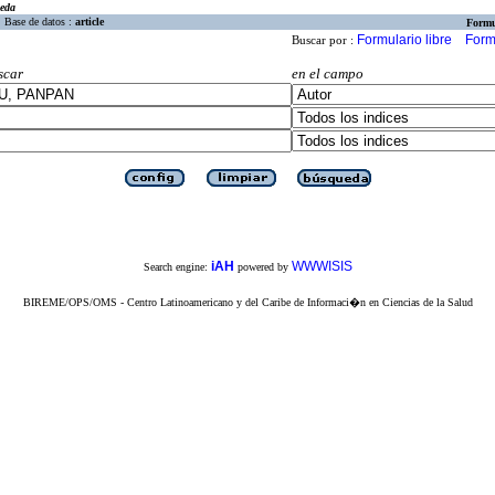
eda
Base de datos :
article
Formu
Formulario libre
Form
Buscar por :
scar
en el campo
iAH
WWWISIS
Search engine:
powered by
BIREME/OPS/OMS - Centro Latinoamericano y del Caribe de Informaci�n en Ciencias de la Salud