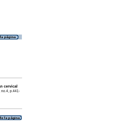
n cervical
, no.4, p.441-