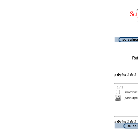
Ref
p�gina 1 de 1
1 / 1
selecciona
para impr
p�gina 1 de 1