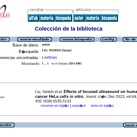
Colección de la biblioteca
Base de datos :
article
LIU, PANPAN [Autor]
B�squeda :
erencias encontradas :
refinar
1
[
]
Mostrando:
1 .. 1
en el formato [
ISO 690
]
Effects of focused ultrasound on huma
Liu, Yanbin et al.
cancer HeLa cells
in vitro.
.
Invest. cl�n
, Dec 2023, vol.64
imir
450. ISSN 0535-5133
|
resumen en ingl�s
espa�ol
texto en ingl�s
·
·