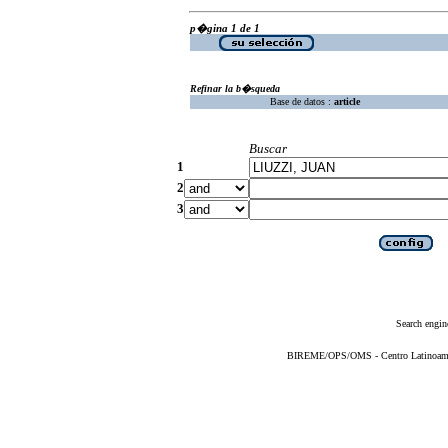
p�gina 1 de 1
Refinar la b�squeda
Base de datos :
article
Buscar
1
2
3
Search engin
BIREME/OPS/OMS - Centro Latinoameric