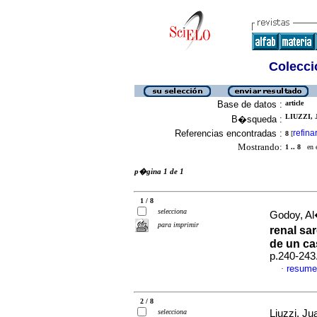
Colecció
Base de datos :
article
LIUZZI, 
B�squeda :
Referencias encontradas :
refina
8
[
Mostrando:
1 .. 8
en el
p�gina 1 de 1
1 / 8
selecciona
Godoy, Al
para imprimir
renal sa
de un c
p.240-243
resume
·
2 / 8
selecciona
Liuzzi, Ju