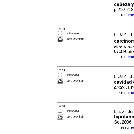
cabeza y
p.210-218
resume
·
6 / 8
selecciona
LIUZZI, J
para imprimir
carcinom
Rev. vene
0798-058
resume
·
7 / 8
selecciona
LIUZZI, J
para imprimir
cavidad 
oncol.
, En
resume
·
8 / 8
selecciona
Liuzzi, Ju
hipofari
para imprimir
Set 2006,
resume
·