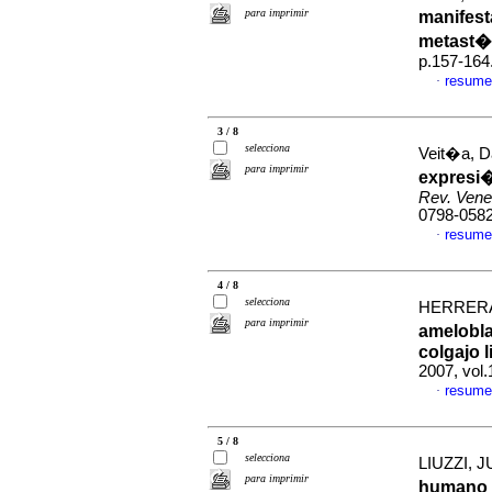
para imprimir
manifes
metast�
p.157-164
resume
·
3 / 8
selecciona
Veit�a, D
para imprimir
expresi�
Rev. Vene
0798-058
resume
·
4 / 8
selecciona
HERRERA,
para imprimir
amelobla
colgajo 
2007, vol
resume
·
5 / 8
selecciona
LIUZZI, J
para imprimir
humano 