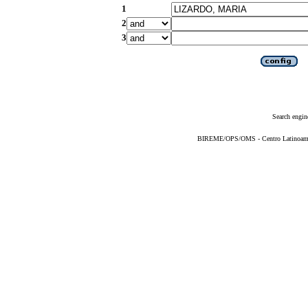
1
2
3
Search engin
BIREME/OPS/OMS - Centro Latinoameric