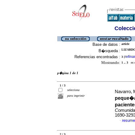
Colecció
Base de datos :
article
LIZARDO,
B�squeda :
Referencias encontradas :
refina
3
[
Mostrando:
1 .. 3
en el
p�gina 1 de 1
1 / 3
selecciona
Navarro, 
para imprimir
peque�a 
paciente
Comunida
1690-329
resume
·
2 / 3