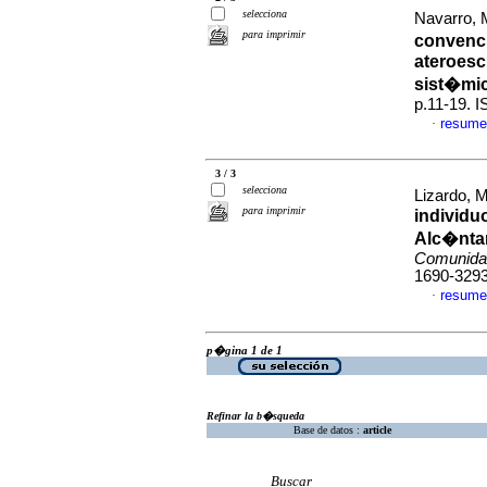
selecciona
Navarro, 
para imprimir
convenci
ateroesc
sist�mi
p.11-19. 
resume
·
3 / 3
selecciona
Lizardo, M
para imprimir
individuo
Alc�ntar
Comunida
1690-329
resume
·
p�gina 1 de 1
Refinar la b�squeda
Base de datos :
article
Buscar