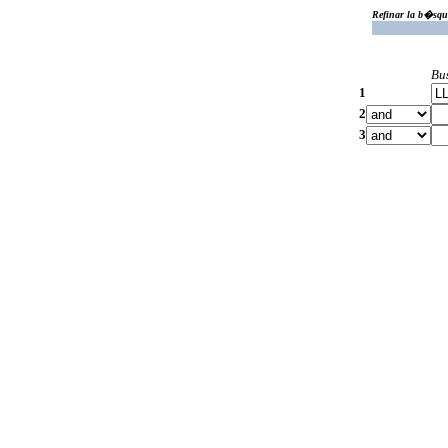
Refinar la b�squ
Bu
1
2
3