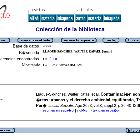
Colección de la biblioteca
Base de datos :
article
LLAQUE-SANCHEZ, WALTER RAFAEL [Autor]
B�squeda :
erencias encontradas :
refinar
1
[
]
Mostrando:
1 .. 1
en el formato [
ISO 690
]
Contaminaci�n son
Llaque-S�nchez, Walter Rafael et al.
imir
�reas urbanas y el derecho ambiental equilibrado, Tru
Per�
.
Iustitia Socialis
, Ago 2023, vol.8, suppl.2, p.26-40. I
|
resumen en espa�ol
ingl�s
texto en espa�ol
·
·