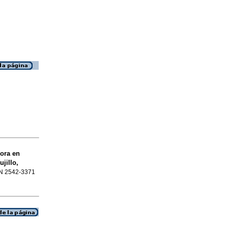
ora en
jillo,
SSN 2542-3371