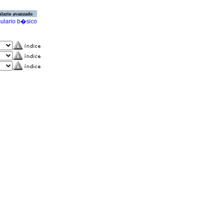
lario avanzado
ulario b�sico