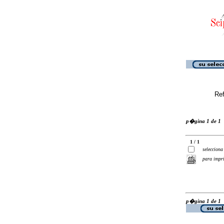
Ref
p�gina 1 de 1
1 / 1
selecciona
para impr
p�gina 1 de 1