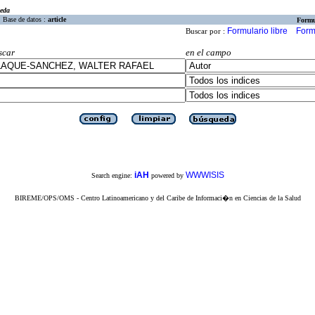
eda
Base de datos :
article
Formu
Formulario libre
Form
Buscar por :
scar
en el campo
iAH
WWWISIS
Search engine:
powered by
BIREME/OPS/OMS - Centro Latinoamericano y del Caribe de Informaci�n en Ciencias de la Salud