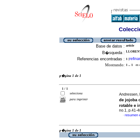
Colecció
Base de datos :
article
LLORENT
B�squeda :
Referencias encontradas :
refina
1
[
Mostrando:
1 .. 1
en el
p�gina 1 de 1
1 / 1
selecciona
Andressen, 
para imprimir
de jojoba 
rotable e 
no.1, p.41-
resumen 
·
p�gina 1 de 1