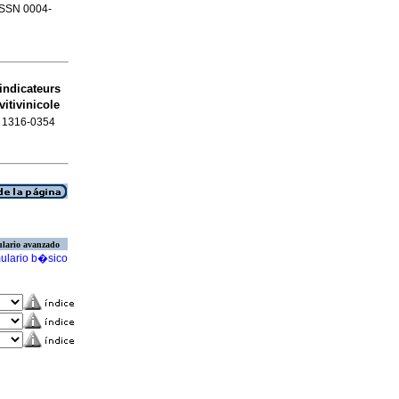
 ISSN 0004-
indicateurs
itivinicole
SN 1316-0354
lario avanzado
ulario b�sico