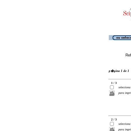
Ref
p�gina 1 de 1
1 / 3
selecciona
para impr
2 / 3
selecciona
para impr