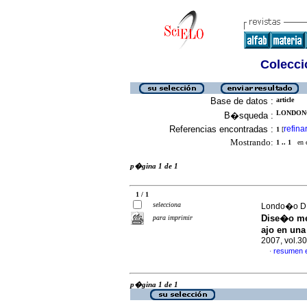
Colecció
Base de datos :
article
LONDONO 
B�squeda :
Referencias encontradas :
refina
1
[
Mostrando:
1 .. 1
en el
p�gina 1 de 1
1 / 1
selecciona
Londo�o D, 
Dise�o me
para imprimir
ajo en una
2007, vol.3
resumen 
·
p�gina 1 de 1