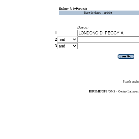
Refinar la b�squeda
Base de datos :
article
Buscar
1
2
3
Search engin
BIREME/OPS/OMS - Centro Latinoameric