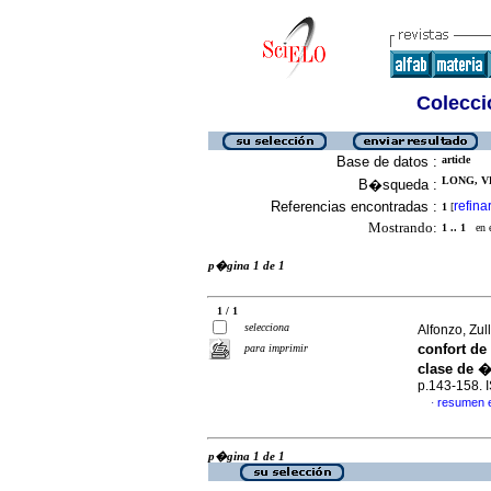
Colecció
Base de datos :
article
LONG, VE
B�squeda :
Referencias encontradas :
refina
1
[
Mostrando:
1 .. 1
en el
p�gina 1 de 1
1 / 1
selecciona
Alfonzo, Zu
confort de
para imprimir
clase de �
p.143-158. 
resumen 
·
p�gina 1 de 1