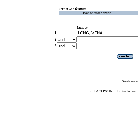
Refinar la b�squeda
Base de datos :
article
Buscar
1
2
3
Search engin
BIREME/OPS/OMS - Centro Latinoameric