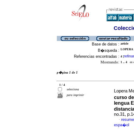
Colecció
Base de datos :
article
LOPERA 
B�squeda :
Referencias encontradas :
refina
4
[
Mostrando:
1 .. 4
en el
p�gina 1 de 1
1 / 4
selecciona
Lopera Me
para imprimir
curso de
lengua E
distancia
no.31, p.
resume
·
espa�ol