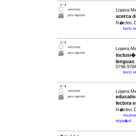
2 / 4
selecciona
Lopera Me
para imprimir
acerca d
N�cleo
, 
texto 
·
3 / 4
selecciona
Lopera Me
para imprimir
inclusi�
lenguas
0798-978
texto 
·
4 / 4
selecciona
Lopera Me
educati
para imprimir
lectora 
N�cleo
, 
resume
·
espa�ol
p�gina 1 de 1