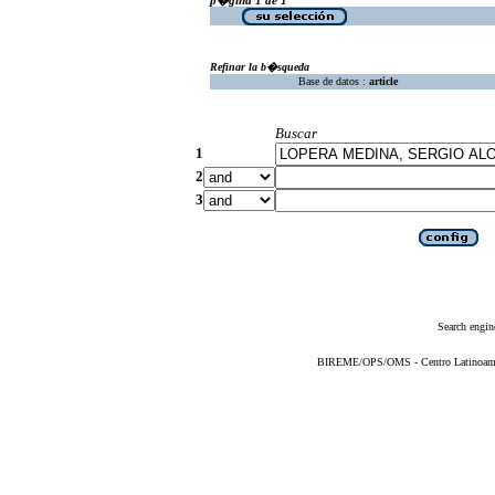
Refinar la b�squeda
Base de datos :
article
Buscar
1
2
3
Search engin
BIREME/OPS/OMS - Centro Latinoameric