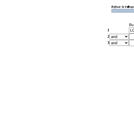
Refinar la b�squ
Bu
1
2
3