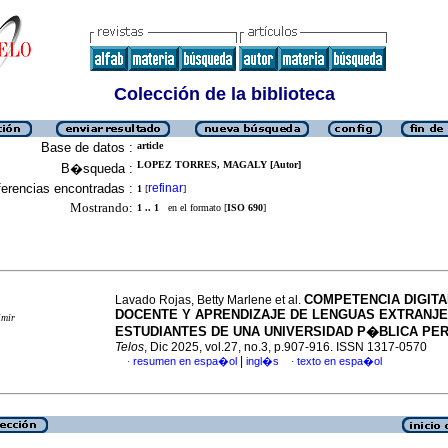
Colección de la biblioteca
Base de datos :
article
LOPEZ TORRES, MAGALY [Autor]
B�squeda :
erencias encontradas :
refinar
1
[
]
Mostrando:
1 .. 1
en el formato [
ISO 690
]
COMPETENCIA DIGITA
Lavado Rojas, Betty Marlene et al.
DOCENTE Y APRENDIZAJE DE LENGUAS EXTRANJ
imir
ESTUDIANTES DE UNA UNIVERSIDAD P�BLICA PE
Telos
, Dic 2025, vol.27, no.3, p.907-916. ISSN 1317-0570
|
resumen en espa�ol
ingl�s
texto en espa�ol
·
·