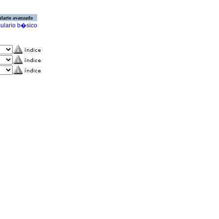
lario avanzado
ulario b�sico