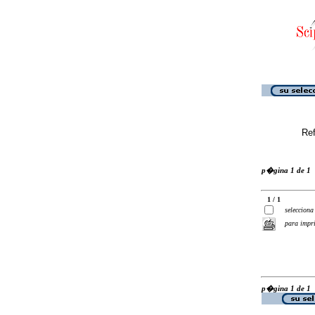
Ref
p�gina 1 de 1
1 / 1
selecciona
para impr
p�gina 1 de 1