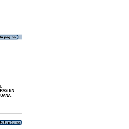
L
ERAS EN
RUANA
.