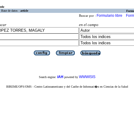
eda
Base de datos :
article
Formu
Formulario libre
Form
Buscar por :
scar
en el campo
iAH
WWWISIS
Search engine:
powered by
BIREME/OPS/OMS - Centro Latinoamericano y del Caribe de Informaci�n en Ciencias de la Salud