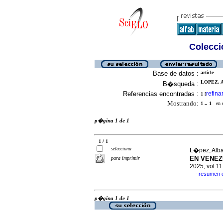
Colecció
Base de datos :
article
LOPEZ, A
B�squeda :
Referencias encontradas :
refina
1
[
Mostrando:
1 .. 1
en el
p�gina 1 de 1
1 / 1
selecciona
L�pez, Alb
EN VENEZ
para imprimir
2025, vol.1
resumen 
·
p�gina 1 de 1