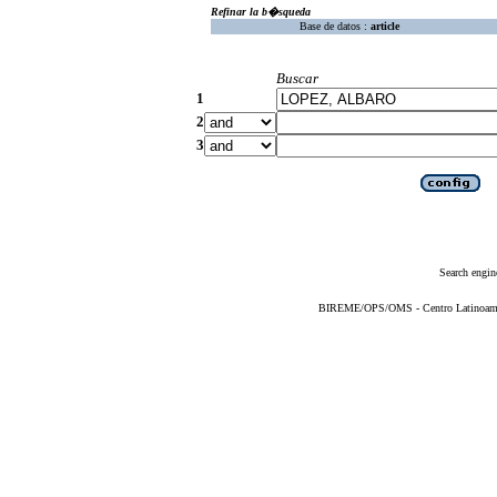
Refinar la b�squeda
Base de datos :
article
Buscar
1
2
3
Search engin
BIREME/OPS/OMS - Centro Latinoameric