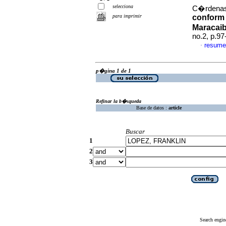
selecciona
C�rdenas,
para imprimir
conform 
Maracai
no.2, p.9
resume
·
p�gina 1 de 1
Refinar la b�squeda
Base de datos :
article
Buscar
1
2
3
Search engin