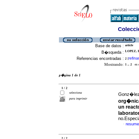
Colecció
Base de datos :
article
LOPEZ, F
B�squeda :
Referencias encontradas :
refina
2
[
Mostrando:
1 .. 2
en el
p�gina 1 de 1
1 / 2
selecciona
Gonz�lez,
para imprimir
org�nica
un react
laborato
no.Especi
resume
·
2 / 2