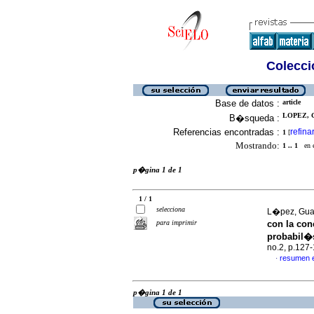
Colecció
Base de datos :
article
LOPEZ, 
B�squeda :
Referencias encontradas :
refina
1
[
Mostrando:
1 .. 1
en el
p�gina 1 de 1
1 / 1
selecciona
L�pez, Gua
para imprimir
con la con
probabil�s
no.2, p.127
resumen 
·
p�gina 1 de 1