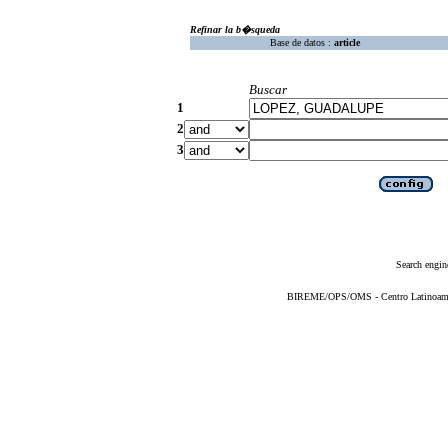
Refinar la b�squeda
Base de datos :
article
Buscar
1
2
3
Search engin
BIREME/OPS/OMS - Centro Latinoameric