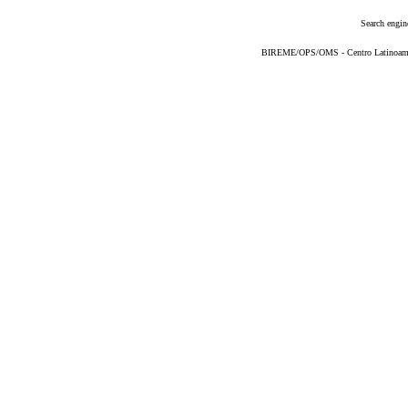
Search engin
BIREME/OPS/OMS - Centro Latinoameric