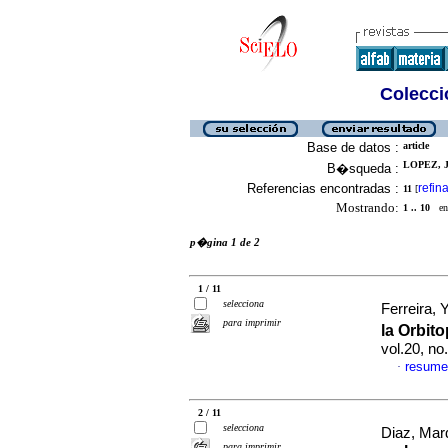
Colecció
Base de datos :
article
LOPEZ, J
B�squeda :
Referencias encontradas :
refina
11
[
Mostrando:
1 .. 10
en 
p�gina 1 de 2
1 / 11
selecciona
Ferreira, Y
para imprimir
la Orbit
vol.20, n
resume
·
2 / 11
selecciona
Diaz, Mard
para imprimir