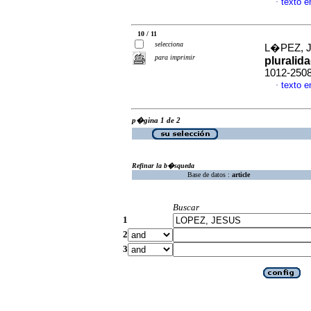
texto 
·
10 / 11
selecciona
L�PEZ, 
para imprimir
pluralid
1012-250
texto 
·
p�gina 1 de 2
Refinar la b�squeda
Base de datos :
article
Buscar
1
2
3