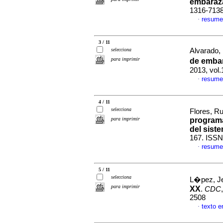
embaraz
1316-713
resume
·
3 / 11
selecciona
Alvarado, I
para imprimir
de emba
2013, vol.
resume
·
4 / 11
selecciona
Flores, R
para imprimir
programa
del sist
167. ISSN
resume
·
5 / 11
selecciona
L�pez, 
para imprimir
XX
.
CDC
2508
texto 
·