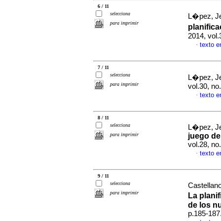
6 / 11
selecciona
L�pez, 
para imprimir
planific
2014, vol
texto 
·
7 / 11
selecciona
L�pez, 
para imprimir
vol.30, n
texto 
·
8 / 11
selecciona
L�pez, J
para imprimir
juego de
vol.28, n
texto 
·
9 / 11
selecciona
Castellan
para imprimir
La plani
de los n
p.185-187