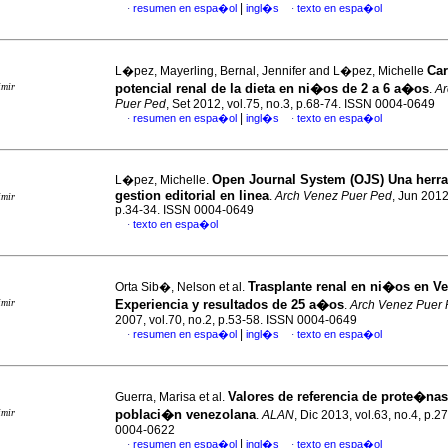
|
resumen en espa�ol
ingl�s
texto en espa�ol
·
·
Ca
L�pez, Mayerling, Bernal, Jennifer and L�pez, Michelle
imir
potencial renal de la dieta en ni�os de 2 a 6 a�os
.
Ar
Puer Ped
, Set 2012, vol.75, no.3, p.68-74. ISSN 0004-0649
|
resumen en espa�ol
ingl�s
texto en espa�ol
·
·
Open Journal System (OJS)
Una herr
L�pez, Michelle.
gestion editorial en linea
.
Arch Venez Puer Ped
, Jun 2012
imir
p.34-34. ISSN 0004-0649
texto en espa�ol
·
Trasplante renal en ni�os en V
Orta Sib�, Nelson et al.
imir
Experiencia y resultados de 25 a�os
.
Arch Venez Puer
2007, vol.70, no.2, p.53-58. ISSN 0004-0649
|
resumen en espa�ol
ingl�s
texto en espa�ol
·
·
Valores de referencia de prote�nas
Guerra, Marisa et al.
imir
poblaci�n venezolana
.
ALAN
, Dic 2013, vol.63, no.4, p.
0004-0622
|
resumen en espa�ol
ingl�s
texto en espa�ol
·
·