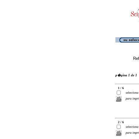
Ref
p�gina 1 de 1
1 / 6
selecciona
para impr
2 / 6
selecciona
para impr