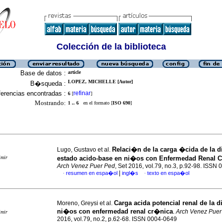
Colección de la biblioteca
Base de datos :
article
LOPEZ, MICHELLE [Autor]
B�squeda :
erencias encontradas :
refinar
6
[
]
Mostrando:
1 .. 6
en el formato [
ISO 690
]
Relaci�n de la carga �cida de la di
Lugo, Gustavo et al.
imir
estado acido-base en ni�os con Enfermedad Renal 
Arch Venez Puer Ped
, Set 2016, vol.79, no.3, p.92-98. ISSN
|
resumen en espa�ol
ingl�s
texto en espa�ol
·
·
Carga acida potencial renal de la d
Moreno, Greysi et al.
ni�os con enfermedad renal cr�nica
.
Arch Venez Puer
imir
2016, vol.79, no.2, p.62-68. ISSN 0004-0649