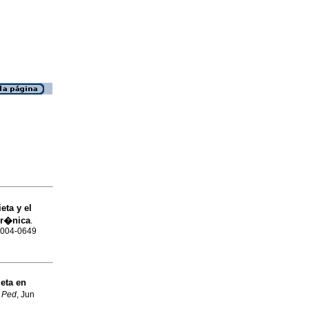
eta y el
Cr�nica
.
 0004-0649
ieta en
 Ped
, Jun