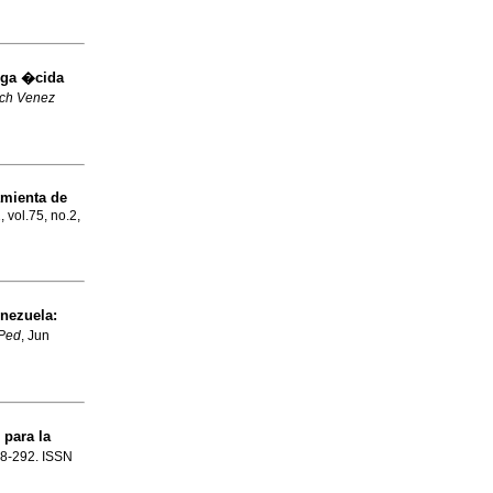
rga �cida
ch Venez
amienta de
, vol.75, no.2,
enezuela
:
 Ped
, Jun
 para la
278-292. ISSN