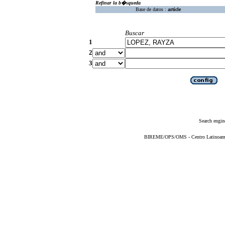
Refinar la b�squeda
Base de datos :
article
Buscar
1
2
3
Search engin
BIREME/OPS/OMS - Centro Latinoameric