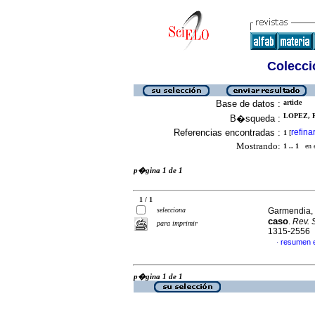
Colecció
Base de datos :
article
LOPEZ, R
B�squeda :
Referencias encontradas :
refina
1
[
Mostrando:
1 .. 1
en el
p�gina 1 de 1
1 / 1
selecciona
Garmendia, 
caso
.
Rev. 
para imprimir
1315-2556
resumen 
·
p�gina 1 de 1