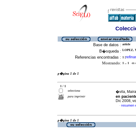
Colecció
Base de datos :
article
LOPEZ, Y
B�squeda :
Referencias encontradas :
refina
1
[
Mostrando:
1 .. 1
en el
p�gina 1 de 1
1 / 1
selecciona
�vila, Maira
en pacien
para imprimir
Dic 2008, v
resumen 
·
p�gina 1 de 1