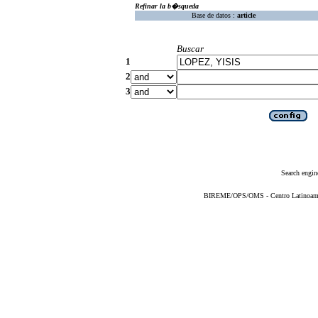
Refinar la b�squeda
Base de datos :
article
Buscar
1
2
3
Search engin
BIREME/OPS/OMS - Centro Latinoameric