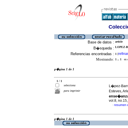
Colecció
Base de datos :
article
LOPEZ-B
B�squeda :
Referencias encontradas :
refina
1
[
Mostrando:
1 .. 1
en el
p�gina 1 de 1
1 / 1
selecciona
L�pez-Barre
para imprimir
Esteves, Arl
ense�anza 
vol.8, no.15
resumen 
·
p�gina 1 de 1