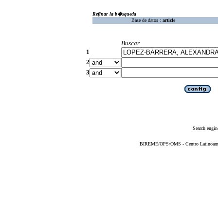
Refinar la b�squeda
Base de datos :
article
Buscar
1
2
3
Search engin
BIREME/OPS/OMS - Centro Latinoameric