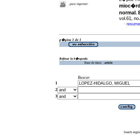
para imprimir
mioc�rdi
normal. 
vol.61, n
resume
·
p�gina 1 de 1
Refinar la b�squeda
Base de datos :
article
Buscar
1
2
3
Search engin