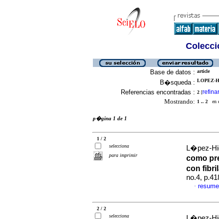
Colecció
Base de datos :
article
LOPEZ-H
B�squeda :
Referencias encontradas :
refina
2
[
Mostrando:
1 .. 2
en el
p�gina 1 de 1
1 / 2
selecciona
L�pez-Hid
para imprimir
como pre
con fibri
no.4, p.4
resume
·
2 / 2
selecciona
L�pez-Hid