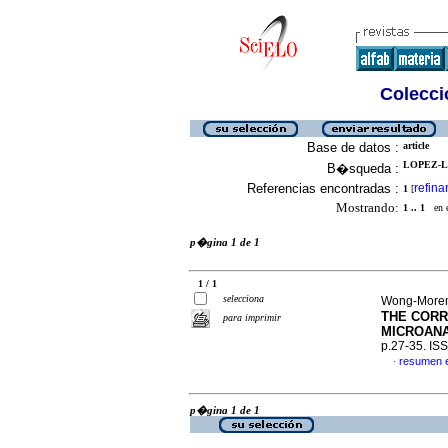
Colecció
Base de datos :
article
LOPEZ-LO
B�squeda :
Referencias encontradas :
refina
1
[
Mostrando:
1 .. 1
en el
p�gina 1 de 1
1 / 1
selecciona
Wong-Moren
THE CORR
para imprimir
MICROAN
p.27-35. IS
resumen 
·
p�gina 1 de 1