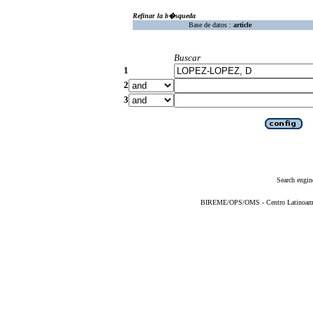
Refinar la b�squeda
Base de datos :
article
Buscar
1
2
3
Search engin
BIREME/OPS/OMS - Centro Latinoameric