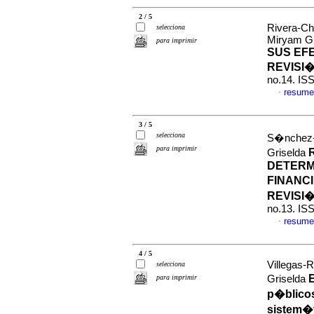
2 / 5
Rivera-Ch
selecciona
Miryam G
para imprimir
SUS EF
REVISI
no.14. IS
resume
·
3 / 5
selecciona
S�nchez-L
para imprimir
Griselda
DETERM
FINANC
REVISI
no.13. IS
resume
·
4 / 5
Villegas-
selecciona
E
para imprimir
Griselda
p�blicos
sistem�