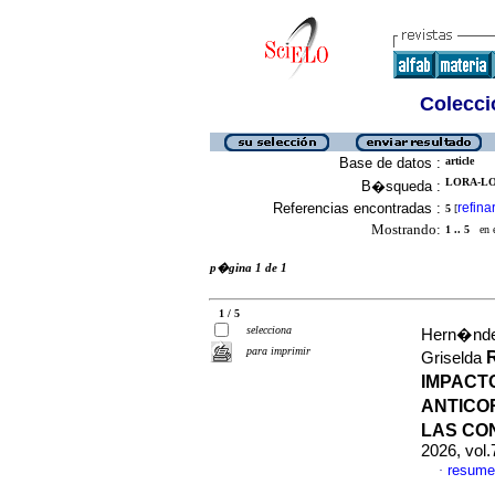
Colecció
Base de datos :
article
LORA-LO
B�squeda :
Referencias encontradas :
refina
5
[
Mostrando:
1 .. 5
en el
p�gina 1 de 1
1 / 5
selecciona
Hern�ndez
para imprimir
Griselda
IMPACT
ANTICO
LAS CO
2026, vol
resume
·