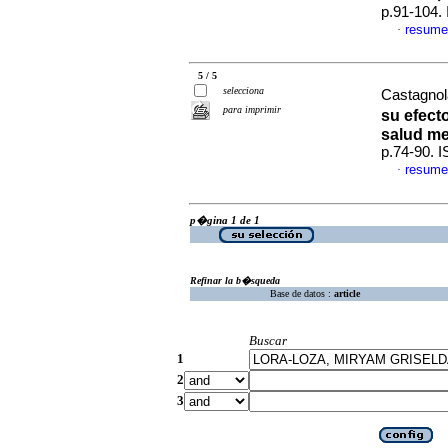
p.91-104.
resume
·
5 / 5
selecciona
Castagnol
para imprimir
su efect
salud me
p.74-90. 
resume
·
p�gina 1 de 1
Refinar la b�squeda
Base de datos :
article
Buscar
1
2
3