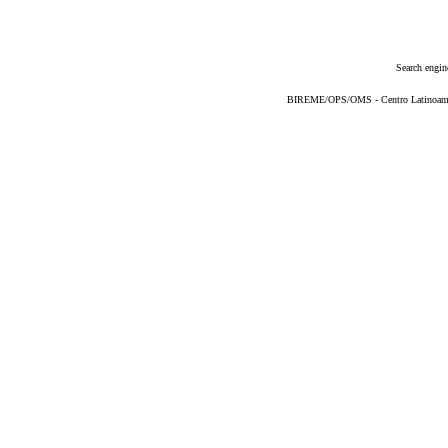
Search engin
BIREME/OPS/OMS - Centro Latinoameric